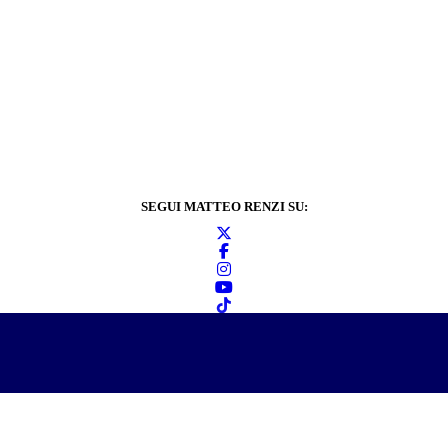
SEGUI MATTEO RENZI SU:
Informativa sulla
privacy
2024 © Matteo Renzi