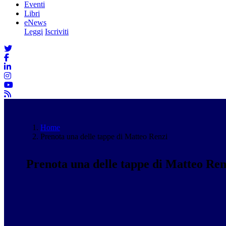
Eventi
Libri
eNews
Leggi
Iscriviti
Home
Prenota una delle tappe di Matteo Renzi
Prenota una delle tappe di Matteo Ren